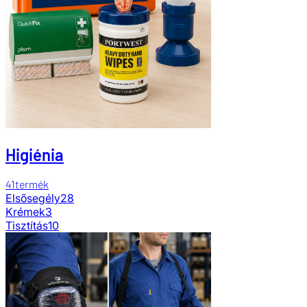
Higiénia
41
termék
Elsősegély
28
Krémek
3
Tisztítás
10