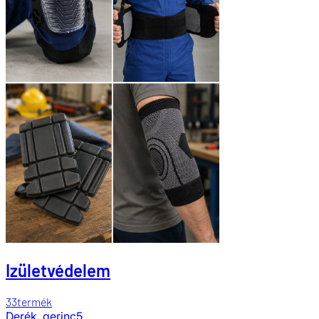
Izületvédelem
33
termék
Derék, gerinc
5