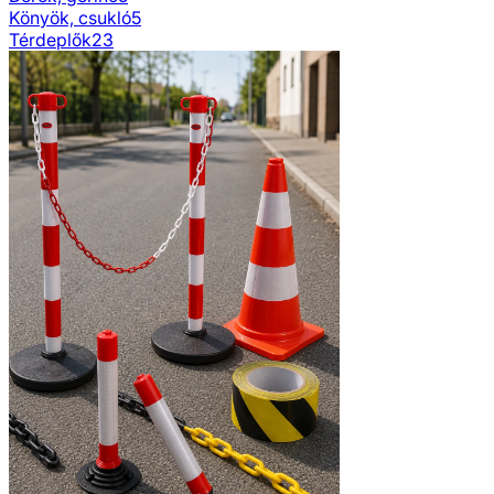
Könyök, csukló
5
Térdeplők
23