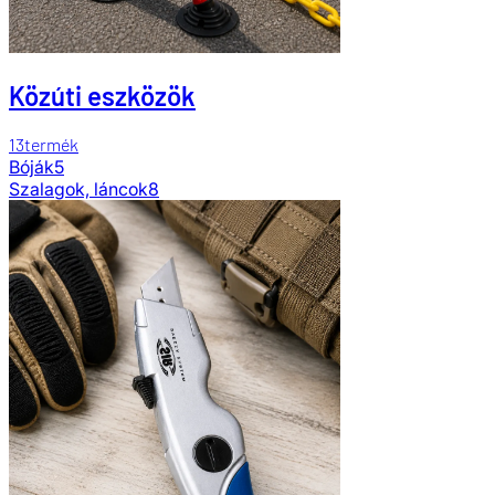
Közúti eszközök
13
termék
Bóják
5
Szalagok, láncok
8