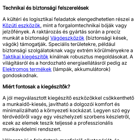
Technikai és biztonsági felszerelések
A kültéri és logisztikai feladatok elengedhetetlen részei a
Közúti eszközök
, mint a forgalomtechnikai bóják vagy
jelzőfények. A raktározás és gyártás során a precíz
munkát a biztonsági
Vágóeszközök
(biztonsági kések,
vágók) támogatják. Speciális területekre, például
biztonsági szolgálatoknak vagy extrém körülményekre a
Taktikai kiegészítők
kínálnak robusztus megoldásokat. A
világításról és a hordozható energiaellátásról pedig az
Elektromos termékek
(lámpák, akkumulátorok)
gondoskodnak.
Miért fontosak a kiegészítők?
A jól megválasztott kiegészítő eszközökkel csökkenthető
a munkaidő-kiesés, javítható a dolgozói komfort és
minimalizálható a környezeti kockázat. Legyen szó egy
térdvédőről vagy egy vészhelyzeti szorbens készletről,
ezek az elemek teszik teljessé a professzionális
munkavédelmi rendszert.