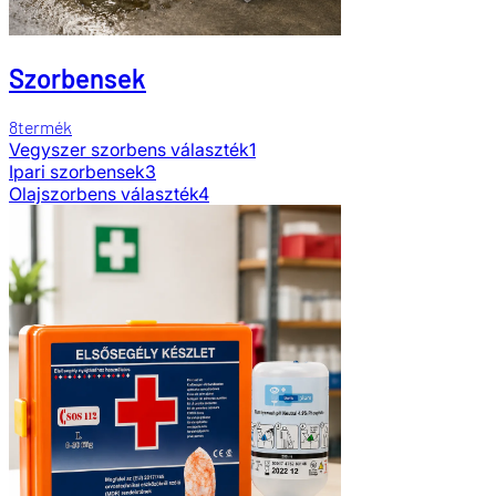
Szorbensek
8
termék
Vegyszer szorbens választék
1
Ipari szorbensek
3
Olajszorbens választék
4