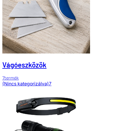
Vágóeszközök
7
termék
(Nincs kategorizálva)
7