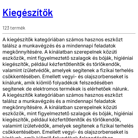
Kiegészítők
123
termék
A kiegészítők kategóriában számos hasznos eszközt
találsz a munkavégzés és a mindennapi feladatok
megkönnyítésére. A kínálatban szerepelnek közúti
eszközök, mint figyelmeztető szalagok és bóják, higiéniai
kiegészítők, például kézfertőtlenítők és törlőkendők,
valamint ízületvédők, amelyek segítenek a fizikai terhelés
csökkentésében. Emellett vegyi- és olajszorbenseket is
kínálunk, amik kiömlő folyadékok felszedésében
segítenek de elektromos termékek is elérhetőek nálunk.
A kiegészítők kategóriában számos hasznos eszközt
találsz a munkavégzés és a mindennapi feladatok
megkönnyítésére. A kínálatban szerepelnek közúti
eszközök, mint figyelmeztető szalagok és bóják, higiéniai
kiegészítők, például kézfertőtlenítők és törlőkendők,
valamint ízületvédők, amelyek segítenek a fizikai terhelés
csökkentésében. Emellett vegyi- és olajszorbenseket is
kínálunk, amik kiömlő folyadékok felszedésében