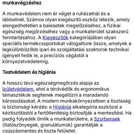
munkavégzéshez
A munkavédelem nem ér véget a ruházatnál és a
lábbelinél. Számos olyan kiegészítő eszköz létezik, amely
elengedhetetlen a balesetek megelőzéséhez, a fizikai
egészség megőrzéséhez vagy a munkaterület szakszerű
fenntartásához. A
Kiegészítők
kategóriájában olyan
speciális termékcsoportokat válogattunk össze, amelyek a
legkülönbözőbb ipari és szolgáltatási szektorok technikai
igényeit fedik le, a precíziós vágástól a
környezetvédelemig.
Testvédelem és higiénia
A hosszú távú egészségmegőrzés alapja az
Izületvédelem
, ahol a térdvédők és ergonomikus
támasztékok segítenek megelőzni a maradandó
károsodásokat. A modern munkakörnyezetben a tisztaság
is biztonsági kérdés: a
Higiénia
alkategória eszközei a
kéztisztítástól a fertőtlenítésig biztosítják a mentesítést. Ha
pedig folyadék ömlik a munkaterületre, a
Szorbensek
(itatószőnyegek, granulátumok) garantálják a
csúszásmentes és tiszta felületet.