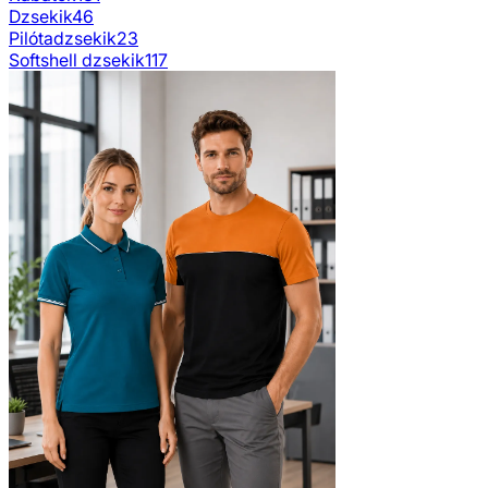
Dzsekik
46
Pilótadzsekik
23
Softshell dzsekik
117