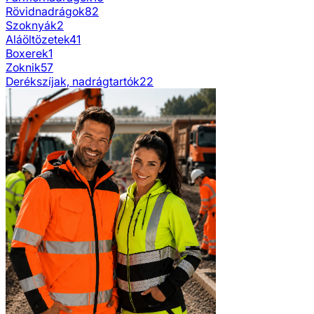
Rövidnadrágok
82
Szoknyák
2
Aláöltözetek
41
Boxerek
1
Zoknik
57
Derékszíjak, nadrágtartók
22