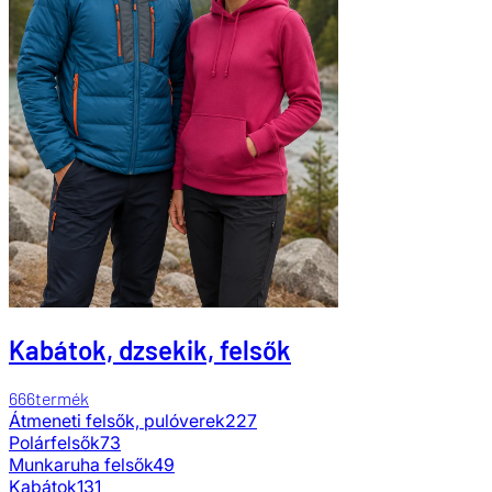
Kabátok, dzsekik, felsők
666
termék
Átmeneti felsők, pulóverek
227
Polárfelsők
73
Munkaruha felsők
49
Kabátok
131