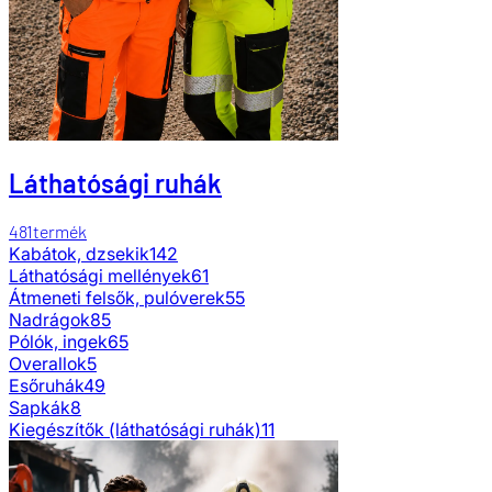
Láthatósági ruhák
481
termék
Kabátok, dzsekik
142
Láthatósági mellények
61
Átmeneti felsők, pulóverek
55
Nadrágok
85
Pólók, ingek
65
Overallok
5
Esőruhák
49
Sapkák
8
Kiegészítők (láthatósági ruhák)
11