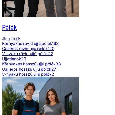
Pólók
391
termék
Környakas rövid ujjú pólók
162
Galléros rövid ujjú pólók
120
V-nyakú rövid ujjú pólók
22
Ujjatlanok
20
Környakas hosszú ujjú pólók
38
Galléros hosszú ujjú pólók
27
V-nyakú hosszú ujjú pólók
2