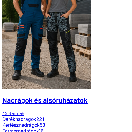
Nadrágok és alsóruházatok
495
termék
Deréknadrágok
221
Kertésznadrágok
53
Farmernadrágok
16