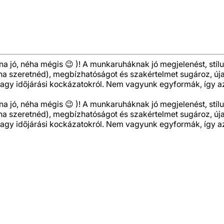
jó, néha mégis 😉 )! A munkaruháknak jó megjelenést, stílu
, ha szeretnéd), megbízhatóságot és szakértelmet sugároz, ú
vagy időjárási kockázatokról. Nem vagyunk egyformák, így az
jó, néha mégis 😉 )! A munkaruháknak jó megjelenést, stílu
, ha szeretnéd), megbízhatóságot és szakértelmet sugároz, ú
vagy időjárási kockázatokról. Nem vagyunk egyformák, így az