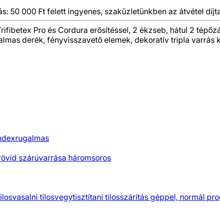
ás: 50 000 Ft felett ingyenes, szaküzletünkben az átvétel díjt
rifibetex Pro és Cordura erősítéssel, 2 ékzseb, hátul 2 tépőzá
almas derék, fényvisszavető elemek, dekoratív tripla varrás k
ndex
rugalmas
rövid szárú
varrása háromsoros
ilos
vasalni tilos
vegytisztítani tilos
szárítás géppel, normál pr