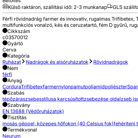
Betöltés
Külső raktáron, szállítási idő:
2-3 munkanap
GLS szállít
Férfi rövidnadrág farmer és innovatív, rugalmas Trifibetex, T
multifunkciós vonalzó, kés és ceruzatartó, fém D gyűrű, rug
Cikkszám
c03570012
Gyártó
Cerva
Kategória
Ruházat
Nadrágok és alsóruházatok
Rövidnadrágok
Nem
férfi
Anyag
Cordura
Trifibetex
farmer
nylon
pamut
poliamid
poliészter
Spa
Szabás
tépőzáras
zsebes
stílusa karcsúsított
zsebezése oldalzseb is
Szabvány
EN 13688 (Védőruházatok)
Tisztítás
mosás géppel, közepes hőfokon (40 Celsius fok)
fehéríteni t
Termékvonal
Neurum