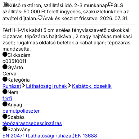
Külső raktáron, szállítási idő:
2-3 munkanap
GLS
szállítás: 50 000 Ft felett ingyenes, szaküzletünkben az
átvétel díjtalan.
Árak és készlet frissítve:
2026. 07. 31.
Férfi Hi-Vis kabát 5 cm széles fényvisszavető csíkokkal;
cipzáras, tépőzáras hajtókával; 2 nagy hajtókás mellkasi
zseb; rugalmas oldalsó betétek a kabát alján; tépőzáras
mandzsetta.
Cikkszám
c03510011
Gyártó
Cerva
Kategória
Ruházat
Láthatósági ruhák
Kabátok, dzsekik
Nem
férfi
Anyag
pamut
poliészter
Szabás
tépőzáras
zsebes
cipzáras
Szabvány
EN 20471 (Láthatósági ruházat)
EN 13688