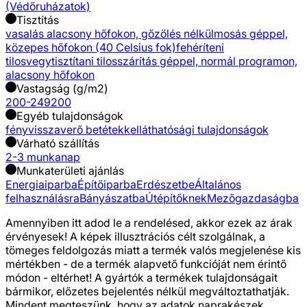
(Védőruházatok)
Tisztítás
vasalás alacsony hőfokon, gőzölés nélkül
mosás géppel,
közepes hőfokon (40 Celsius fok)
fehéríteni
tilos
vegytisztítani tilos
szárítás géppel, normál programon,
alacsony hőfokon
Vastagság (g/m2)
200-249
200
Egyéb tulajdonságok
fényvisszaverő betétekkel
láthatósági tulajdonságok
Várható szállítás
2-3 munkanap
Munkaterületi ajánlás
Energiaiparba
Építőiparba
Erdészetbe
Általános
felhasználásra
Bányászatba
Útépítőknek
Mezőgazdaságba
Amennyiben itt adod le a rendelésed, akkor ezek az árak
érvényesek! A képek illusztrációs célt szolgálnak, a
tömeges feldolgozás miatt a termék valós megjelenése kis
mértékben - de a termék alapvető funkcióját nem érintő
módon - eltérhet! A gyártók a termékek tulajdonságait
bármikor, előzetes bejelentés nélkül megváltoztathatják.
Mindent megteszünk, hogy az adatok naprakészek