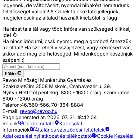
legyenek, de változásért, nyomdai hibákért nem tudunk
felelősséget vállalni! A színek tájékoztató jellegűek,
megjelenésük az általad használt kijelzőtől is függ!
Ha hibát találtál vagy több infóra van szükséged
klikkelj
ide!
Ha nincs időd írni, csak nyomd meg a gombot! Átnézzük
az oldalt! Ha szeretnél visszajelzést, vagy kérdésed van,
akkor add meg elérhetőséged! Mindenképpen köszönjük
szépen! :)
Küldés
Revoo Minőségi Munkaruha Gyártás és
Szaküzlet
Cím:
3508 Miskolc, Csabavezér u. 39.
Nyitva:
Hétfőtől péntekig: 8:00 - 16:00 óráig, szombaton:
8:00 - 12:00 óráig
Telefon:
46/560-566, 70-364-8884
E-mail:
revoo@revoo.hu
Page generated at:
2026. 07. 31. 18:42:04
Rólunk
Cégbemutató
Kapcsolat
Információk
Általános szerződési feltételek
Adatkezelési nyilatkozat és tájékoztató
Cookie Kezelési