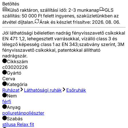
Betöltés
Külső raktáron, szállítási idő:
2-3 munkanap
GLS
szállítás: 50 000 Ft felett ingyenes, szaküzletünkben az
átvétel díjtalan.
Árak és készlet frissítve:
2026. 08. 06.
Jól láthatósági béleletlen nadrág fényvisszavető csíkokkal
EN 471: 1,2, lehegesztett varrásokkal, vízálló class 3 és
lélegző képesség class 1 az EN 343;szabvány szerint, 3M
fényvisszavető csíkokkal, patentokkal állítható
nadrágszár.
Cikkszám
c03020226
Gyártó
Cerva
Kategória
Ruházat
Láthatósági ruhák
Esőruhák
Nem
férfi
Anyag
poliuretán
poliészter
Szabás
stílusa Relax fit