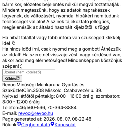
bármikor, előzetes bejelentés nélkül megváltoztathatják.
Mindent megteszünk, hogy az adatok naprakészek
legyenek, de változásért, nyomdai hibákért nem tudunk
felelősséget vállalni! A színek tájékoztató jellegűek,
megjelenésük az általad használt kijelzőtől is függ!
Ha hibát találtál vagy több infóra van szükséged
klikkelj
ide!
Ha nincs időd írni, csak nyomd meg a gombot! Átnézzük
az oldalt! Ha szeretnél visszajelzést, vagy kérdésed van,
akkor add meg elérhetőséged! Mindenképpen köszönjük
szépen! :)
Küldés
Revoo Minőségi Munkaruha Gyártás és
Szaküzlet
Cím:
3508 Miskolc, Csabavezér u. 39.
Nyitva:
Hétfőtől péntekig: 8:00 - 16:00 óráig, szombaton:
8:00 - 12:00 óráig
Telefon:
46/560-566, 70-364-8884
E-mail:
revoo@revoo.hu
Page generated at:
2026. 08. 07. 08:22:48
Rólunk
Cégbemutató
Kapcsolat