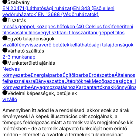
Szabvány
EN 20471 (Láthatósági ruházat)
EN 343 (Eső elleni
védőruházatok)
EN 13688 (Védőruházatok)
Tisztítás
mosás géppel, közepes hőfokon (40 Celsius fok)
fehéríteni
tilos
vasalni tilos
vegytisztítani tilos
szárítani géppel tilos
Egyéb tulajdonságok
vízálló
fényvisszaverő betétekkel
láthatósági tulajdonságok
Várható szállítás
2-3 munkanap
Munkaterületi ajánlás
Nedves
környezetbe
Energiaiparba
Építőiparba
Erdészetbe
Általános
felhasználásra
Bányászatba
Útépítőknek
Mezőgazdaságba
H
környezetbe
Anyagmozgatáshoz
Karbantartóknak
Könnyűip
Védelmi képességek, betűjelek
vízálló
Amennyiben itt adod le a rendelésed, akkor ezek az árak
érvényesek! A képek illusztrációs célt szolgálnak, a
tömeges feldolgozás miatt a termék valós megjelenése kis
mértékben - de a termék alapvető funkcióját nem érintő
módon - eltérhet! A gyártók a termékek tulajdonságait