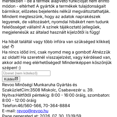
mértékben - de a termék alapvető funkcióját nem érintő
módon - eltérhet! A gyártók a termékek tulajdonságait
bármikor, előzetes bejelentés nélkül megváltoztathatják.
Mindent megteszünk, hogy az adatok naprakészek
legyenek, de változásért, nyomdai hibákért nem tudunk
felelősséget vállalni! A színek tájékoztató jellegűek,
megjelenésük az általad használt kijelzőtől is függ!
Ha hibát találtál vagy több infóra van szükséged
klikkelj
ide!
Ha nincs időd írni, csak nyomd meg a gombot! Átnézzük
az oldalt! Ha szeretnél visszajelzést, vagy kérdésed van,
akkor add meg elérhetőséged! Mindenképpen köszönjük
szépen! :)
Küldés
Revoo Minőségi Munkaruha Gyártás és
Szaküzlet
Cím:
3508 Miskolc, Csabavezér u. 39.
Nyitva:
Hétfőtől péntekig: 8:00 - 16:00 óráig, szombaton:
8:00 - 12:00 óráig
Telefon:
46/560-566, 70-364-8884
E-mail:
revoo@revoo.hu
Page generated at:
2026. 07. 30. 13:19:59