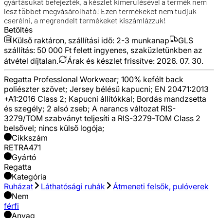
gyártásukat befejezték, a készlet kimerülésével a termék nem
lesz többet megvásárolható! Ezen termékeket nem tudjuk
cserélni, a megrendelt termékeket kiszámlázzuk!
Betöltés
Külső raktáron, szállítási idő:
2-3 munkanap
GLS
szállítás: 50 000 Ft felett ingyenes, szaküzletünkben az
átvétel díjtalan.
Árak és készlet frissítve:
2026. 07. 30.
Regatta ProfessIonal Workwear; 100% kefélt back
poliészter szövet; Jersey bélésű kapucni; EN 20471:2013
+A1:2016 Class 2; Kapucni állítókkal; Bordás mandzsetta
és szegély; 2 alsó zseb; A narancs változat RIS-
3279/TOM szabványt teljesíti a RIS-3279-TOM Class 2
belsővel; nincs külső logója;
Cikkszám
RETRA471
Gyártó
Regatta
Kategória
Ruházat
Láthatósági ruhák
Átmeneti felsők, pulóverek
Nem
férfi
Anyag