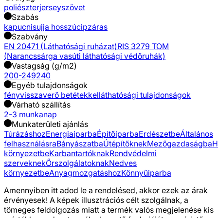
poliészter
jersey
szövet
Szabás
kapucnis
ujja hosszú
cipzáras
Szabvány
EN 20471 (Láthatósági ruházat)
RIS 3279 TOM
(Narancssárga vasúti láthatósági védőruhák)
Vastagság (g/m2)
200-249
240
Egyéb tulajdonságok
fényvisszaverő betétekkel
láthatósági tulajdonságok
Várható szállítás
2-3 munkanap
Munkaterületi ajánlás
Túrázáshoz
Energiaiparba
Építőiparba
Erdészetbe
Általános
felhasználásra
Bányászatba
Útépítőknek
Mezőgazdaságba
H
környezetbe
Karbantartóknak
Rendvédelmi
szerveknek
Őrszolgálatoknak
Nedves
környezetbe
Anyagmozgatáshoz
Könnyűiparba
Amennyiben itt adod le a rendelésed, akkor ezek az árak
érvényesek! A képek illusztrációs célt szolgálnak, a
tömeges feldolgozás miatt a termék valós megjelenése kis