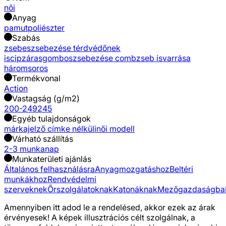
női
Anyag
pamut
poliészter
Szabás
zsebes
zsebezése térdvédőnek
is
cipzáras
gombos
zsebezése combzseb is
varrása
háromsoros
Termékvonal
Action
Vastagság (g/m2)
200-249
245
Egyéb tulajdonságok
márkajelző címke nélküli
női modell
Várható szállítás
2-3 munkanap
Munkaterületi ajánlás
Általános felhasználásra
Anyagmozgatáshoz
Beltéri
munkákhoz
Rendvédelmi
szerveknek
Őrszolgálatoknak
Katonáknak
Mezőgazdaságba
Amennyiben itt adod le a rendelésed, akkor ezek az árak
érvényesek! A képek illusztrációs célt szolgálnak, a