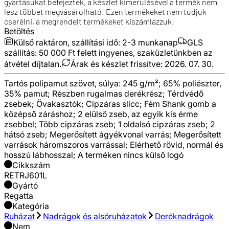
gyártásukat befejezték, a készlet kimerülésével a termék nem
lesz többet megvásárolható! Ezen termékeket nem tudjuk
cserélni, a megrendelt termékeket kiszámlázzuk!
Betöltés
Külső raktáron, szállítási idő:
2-3 munkanap
GLS
szállítás: 50 000 Ft felett ingyenes, szaküzletünkben az
átvétel díjtalan.
Árak és készlet frissítve:
2026. 07. 30.
Tartós polipamut szövet, súlya: 245 g/m²; 65% poliészter,
35% pamut; Részben rugalmas derékrész; Térdvédő
zsebek; Övakasztók; Cipzáras slicc; Fém Shank gomb a
középső záráshoz; 2 elülső zseb, az egyik kis érme
zsebbel; Több cipzáras zseb; 1 oldalsó cipzáras zseb; 2
hátsó zseb; Megerősített ágyékvonal varrás; Megerősített
varrások háromszoros varrással; Elérhető rövid, normál és
hosszú lábhosszal; A terméken nincs külső logó
Cikkszám
RETRJ601L
Gyártó
Regatta
Kategória
Ruházat
Nadrágok és alsóruházatok
Deréknadrágok
Nem