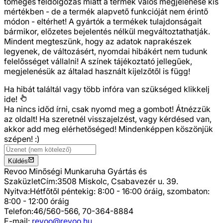
tömeges feldolgozás miatt a termék valós megjelenése kis
mértékben - de a termék alapvető funkcióját nem érintő
módon - eltérhet! A gyártók a termékek tulajdonságait
bármikor, előzetes bejelentés nélkül megváltoztathatják.
Mindent megteszünk, hogy az adatok naprakészek
legyenek, de változásért, nyomdai hibákért nem tudunk
felelősséget vállalni! A színek tájékoztató jellegűek,
megjelenésük az általad használt kijelzőtől is függ!
Ha hibát találtál vagy több infóra van szükséged
klikkelj
ide!
Ha nincs időd írni, csak nyomd meg a gombot! Átnézzük
az oldalt! Ha szeretnél visszajelzést, vagy kérdésed van,
akkor add meg elérhetőséged! Mindenképpen köszönjük
szépen! :)
Küldés
Revoo Minőségi Munkaruha Gyártás és
Szaküzlet
Cím:
3508 Miskolc, Csabavezér u. 39.
Nyitva:
Hétfőtől péntekig: 8:00 - 16:00 óráig, szombaton:
8:00 - 12:00 óráig
Telefon:
46/560-566, 70-364-8884
E-mail:
revoo@revoo.hu