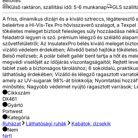
Betöltés
Külső raktáron, szállítási idő:
5-6 munkanap
GLS szállít
A friss, dinamikus dizájn és a kiváló sztreccs, légáteresztő
beleértve a Hi-Vis-Tex Pro hővisszaverő szalagot, a Texpel Sp
tökéletes meleget biztosít felesleges súly hozzáadása nélk
feladatról legyen is szó. prémium lélegző és szélálló alap
szövetfelületről; Az InsulatexPro bélés kiváló meleget bizt
vízálló védelem érdekében; Állvédő belső hajtóka tökéletes 
Belső mellzseb; A polár bélelt gallér bent tartja a hőt és me
megvédi viselőjét az időjárás viszontagságaitól; Rejtett le
tablet zseb a biztonságos tároláshoz; 6 sokoldalú, praktik
láthatóság érdekében; Vízálló és lélegző ragasztott varra
amely az UV-sugarak 98%-át blokkolja; Nyomtatási hozzáférés
minősítés; Nagyobb védelmet nyújtó ragasztott varrások; Lél
Cikkszám
DX461
Gyártó
Portwest
Kategória
Ruházat
Láthatósági ruhák
Kabátok, dzsekik
Nem
férfi