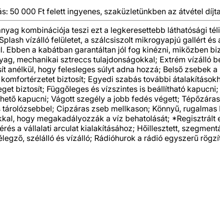
ás: 50 000 Ft felett ingyenes, szaküzletünkben az átvétel díjta
 anyag kombinációja teszi ezt a legkeresettebb láthatósági tél
lash vízálló felületet, a szálcsiszolt mikrogyapjú gallért és a
ül. Ebben a kabátban garantáltan jól fog kinézni, miközben bi
anyag, mechanikai sztreccs tulajdonságokkal; Extrém vízálló 
osít anélkül, hogy felesleges súlyt adna hozzá; Belső zsebek 
komfortérzetet biztosít; Egyedi szabás további átalakításokho
leget biztosít; Függőleges és vízszintes is beállítható kapucni
vehető kapucni; Vágott szegély a jobb fedés végett; Tépőzáras
us tárolózsebbel; Cipzáras zseb mellkason; Könnyű, rugalmas
tokkal, hogy megakadályozzák a víz behatolását; *Regisztrál
 a vállalati arculat kialakításához; Hőillesztett, szegmentá
egző, szélálló és vízálló; Rádióhurok a rádió egyszerű rögzí