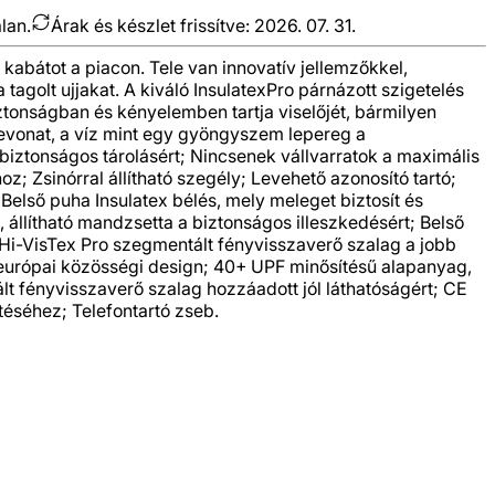
lan.
Árak és készlet frissítve:
2026. 07. 31.
i kabátot a piacon. Tele van innovatív jellemzőkkel,
 tagolt ujjakat. A kiváló InsulatexPro párnázott szigetelés
ztonságban és kényelemben tartja viselőjét, bármilyen
bevonat, a víz mint egy gyöngyszem lepereg a
a biztonságos tárolásért; Nincsenek vállvarratok a maximális
z; Zsinórral állítható szegély; Levehető azonosító tartó;
; Belső puha Insulatex bélés, mely meleget biztosít és
, állítható mandzsetta a biztonságos illeszkedésért; Belső
 Hi-VisTex Pro szegmentált fényvisszaverő szalag a jobb
t európai közösségi design; 40+ UPF minősítésű alapanyag,
lt fényvisszaverő szalag hozzáadott jól láthatóságért; CE
téséhez; Telefontartó zseb.