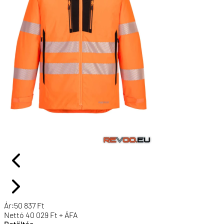
Ár:
50 837
Ft
Nettó
40 029
Ft + ÁFA