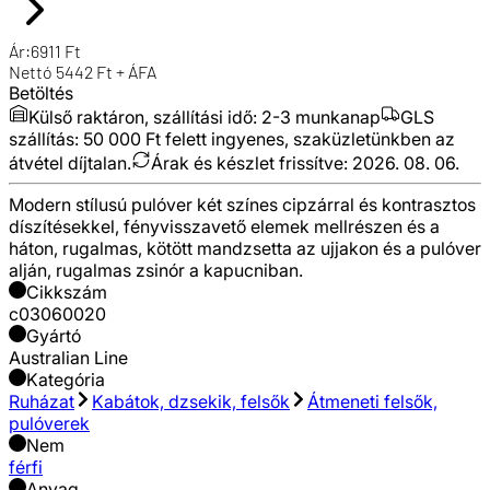
Ár:
6911
Ft
Nettó
5442
Ft + ÁFA
Betöltés
Külső raktáron, szállítási idő:
2-3 munkanap
GLS
szállítás: 50 000 Ft felett ingyenes, szaküzletünkben az
átvétel díjtalan.
Árak és készlet frissítve:
2026. 08. 06.
Modern stílusú pulóver két színes cipzárral és kontrasztos
díszítésekkel, fényvisszavető elemek mellrészen és a
háton, rugalmas, kötött mandzsetta az ujjakon és a pulóver
alján, rugalmas zsinór a kapucniban.
Cikkszám
c03060020
Gyártó
Australian Line
Kategória
Ruházat
Kabátok, dzsekik, felsők
Átmeneti felsők,
pulóverek
Nem
férfi
Anyag