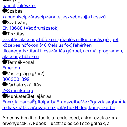
pamut
poliészter
Szabás
kapucnis
cipzáras
cipzára teljes
zsebes
ujja hosszú
Szabvány
EN 13688 (Védőruházatok)
Tisztítás
vasalás alacsony hőfokon, gőzölés nélkül
mosás géppel,
közepes hőfokon (40 Celsius fok)
fehéríteni
tilos
vegytisztítani tilos
szárítás géppel, normál programon,
alacsony hőfokon
Termékvonal
Emerton
Vastagság (g/m2)
300
300-399
Várható szállítás
2-3 munkanap
Munkaterületi ajánlás
Energiaiparba
Építőiparba
Erdészetbe
Mezőgazdaságba
Ált
felhasználásra
Anyagmozgatáshoz
Hideg környezetbe
Amennyiben itt adod le a rendelésed, akkor ezek az árak
érvényesek! A képek illusztrációs célt szolgálnak, a