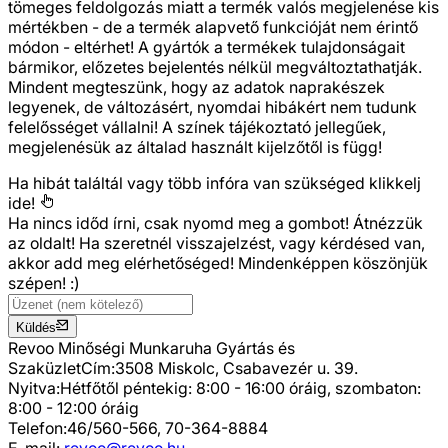
tömeges feldolgozás miatt a termék valós megjelenése kis
mértékben - de a termék alapvető funkcióját nem érintő
módon - eltérhet! A gyártók a termékek tulajdonságait
bármikor, előzetes bejelentés nélkül megváltoztathatják.
Mindent megteszünk, hogy az adatok naprakészek
legyenek, de változásért, nyomdai hibákért nem tudunk
felelősséget vállalni! A színek tájékoztató jellegűek,
megjelenésük az általad használt kijelzőtől is függ!
Ha hibát találtál vagy több infóra van szükséged
klikkelj
ide!
Ha nincs időd írni, csak nyomd meg a gombot! Átnézzük
az oldalt! Ha szeretnél visszajelzést, vagy kérdésed van,
akkor add meg elérhetőséged! Mindenképpen köszönjük
szépen! :)
Küldés
Revoo Minőségi Munkaruha Gyártás és
Szaküzlet
Cím:
3508 Miskolc, Csabavezér u. 39.
Nyitva:
Hétfőtől péntekig: 8:00 - 16:00 óráig, szombaton:
8:00 - 12:00 óráig
Telefon:
46/560-566, 70-364-8884
E-mail:
revoo@revoo.hu