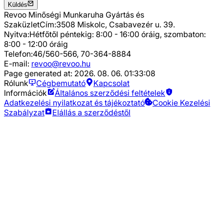
Küldés
Revoo Minőségi Munkaruha Gyártás és
Szaküzlet
Cím:
3508 Miskolc, Csabavezér u. 39.
Nyitva:
Hétfőtől péntekig: 8:00 - 16:00 óráig, szombaton:
8:00 - 12:00 óráig
Telefon:
46/560-566, 70-364-8884
E-mail:
revoo@revoo.hu
Page generated at:
2026. 08. 06. 01:33:08
Rólunk
Cégbemutató
Kapcsolat
Információk
Általános szerződési feltételek
Adatkezelési nyilatkozat és tájékoztató
Cookie Kezelési
Szabályzat
Elállás a szerződéstől