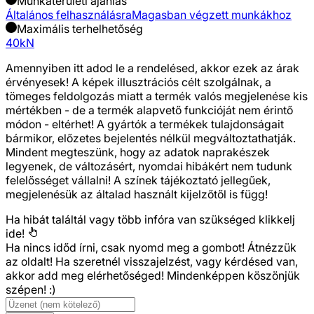
Munkaterületi ajánlás
Általános felhasználásra
Magasban végzett munkákhoz
Maximális terhelhetőség
40kN
Amennyiben itt adod le a rendelésed, akkor ezek az árak
érvényesek! A képek illusztrációs célt szolgálnak, a
tömeges feldolgozás miatt a termék valós megjelenése kis
mértékben - de a termék alapvető funkcióját nem érintő
módon - eltérhet! A gyártók a termékek tulajdonságait
bármikor, előzetes bejelentés nélkül megváltoztathatják.
Mindent megteszünk, hogy az adatok naprakészek
legyenek, de változásért, nyomdai hibákért nem tudunk
felelősséget vállalni! A színek tájékoztató jellegűek,
megjelenésük az általad használt kijelzőtől is függ!
Ha hibát találtál vagy több infóra van szükséged
klikkelj
ide!
Ha nincs időd írni, csak nyomd meg a gombot! Átnézzük
az oldalt! Ha szeretnél visszajelzést, vagy kérdésed van,
akkor add meg elérhetőséged! Mindenképpen köszönjük
szépen! :)