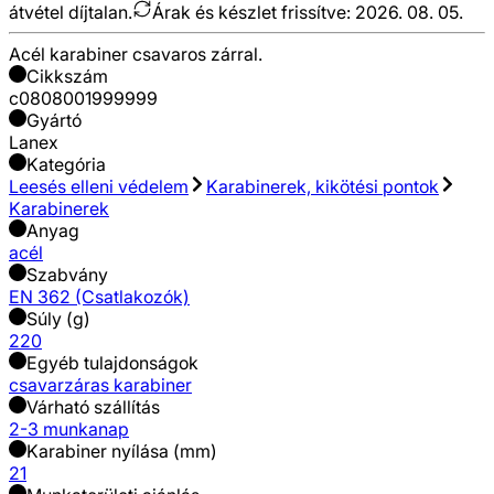
átvétel díjtalan.
Árak és készlet frissítve:
2026. 08. 05.
Acél karabiner csavaros zárral.
Cikkszám
c0808001999999
Gyártó
Lanex
Kategória
Leesés elleni védelem
Karabinerek, kikötési pontok
Karabinerek
Anyag
acél
Szabvány
EN 362 (Csatlakozók)
Súly (g)
220
Egyéb tulajdonságok
csavarzáras karabiner
Várható szállítás
2-3 munkanap
Karabiner nyílása (mm)
21