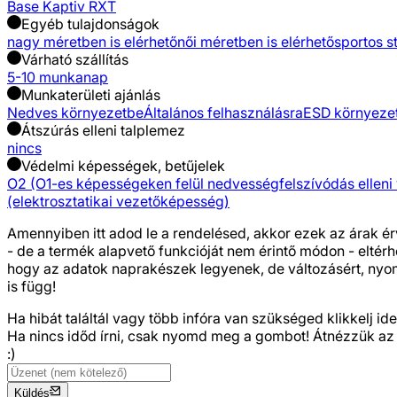
Base Kaptiv RXT
Egyéb tulajdonságok
nagy méretben is elérhető
női méretben is elérhető
sportos st
Várható szállítás
5-10 munkanap
Munkaterületi ajánlás
Nedves környezetbe
Általános felhasználásra
ESD környeze
Átszúrás elleni talplemez
nincs
Védelmi képességek, betűjelek
O2 (O1-es képességeken felül nedvességfelszívódás elleni
(elektrosztatikai vezetőképesség)
Amennyiben itt adod le a rendelésed, akkor ezek az árak ér
- de a termék alapvető funkcióját nem érintő módon - eltér
hogy az adatok naprakészek legyenek, de változásért, nyomda
is függ!
Ha hibát találtál vagy több infóra van szükséged
klikkelj ide
Ha nincs időd írni, csak nyomd meg a gombot! Átnézzük az
:)
Küldés