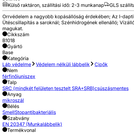
Külső raktáron, szállítási idő:
2-3 munkanap
GLS szállít
Orrvédelem a nagyobb kopásállóság érdekében; Az I-daptive
Ütéscsillapítás a saroknál; Szénhidrogének ellenálló; Vízáll
magukat.
Cikkszám
B1018
Gyártó
Base
Kategória
Láb védelme
Védelem nélküli lábbelik
Cipők
Nem
férfi
női
uniszex
Talp
SRC (mindkét felületen tesztelt SRA+SRB)
csúszásmentes
Anyag
mikroszál
Bélés
SmellStop
antibakteriális
Szabvány
EN 20347 (Munkalábbelik)
Termékvonal