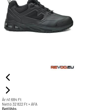
Ár:
41 684
Ft
Nettó
32 822
Ft + ÁFA
Betöltés