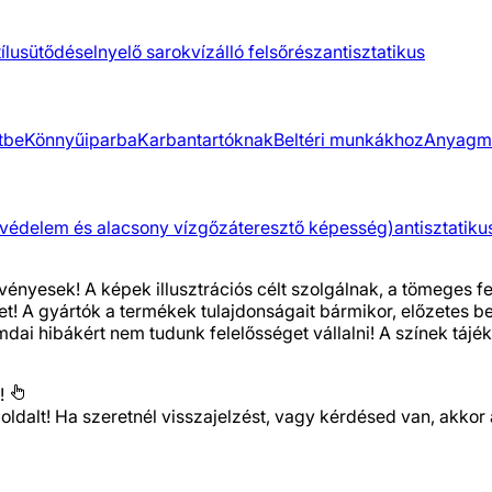
ílus
ütődéselnyelő sarok
vízálló felsőrész
antisztatikus
tbe
Könnyűiparba
Karbantartóknak
Beltéri munkákhoz
Anyagm
 védelem és alacsony vízgőzáteresztő képesség)
antisztatiku
vényesek! A képek illusztrációs célt szolgálnak, a tömeges 
het! A gyártók a termékek tulajdonságait bármikor, előzetes 
i hibákért nem tudunk felelősséget vállalni! A színek tájéko
!
 oldalt! Ha szeretnél visszajelzést, vagy kérdésed van, ak