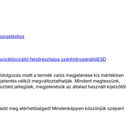
ozgatáshoz
s
vízálló
vízálló felsőrész
talpa szénhidrogénálló
ESD
feldolgozás miatt a termék valós megjelenése kis mértékben
bejelentés nélkül megváltoztathatják. Mindent megteszünk,
ztató jellegűek, megjelenésük az általad használt kijelzőtől
kor add meg elérhetőséged! Mindenképpen köszönjük szépen!