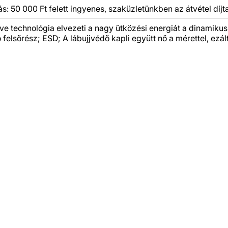
ás: 50 000 Ft felett ingyenes, szaküzletünkben az átvétel díjt
 technológia elvezeti a nagy ütközési energiát a dinamikus
ó felsőrész; ESD; A lábujjvédő kapli együtt nő a mérettel, ezá