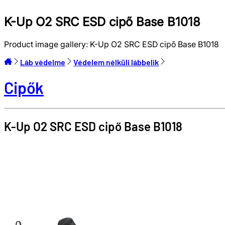
K-Up O2 SRC ESD cipő Base B1018
Product image gallery:
K-Up O2 SRC ESD cipő Base B1018
Láb védelme
Védelem nélküli lábbelik
Cipők
K-Up O2 SRC ESD cipő
Base
B1018