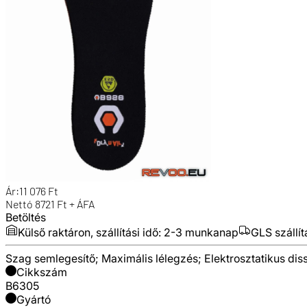
Ár:
11 076
Ft
Nettó
8721
Ft + ÁFA
Betöltés
Külső raktáron, szállítási idő:
2-3 munkanap
GLS szállít
Szag semlegesítő; Maximális lélegzés; Elektrosztatikus dis
Cikkszám
B6305
Gyártó