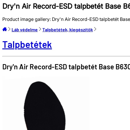
Dry'n Air Record-ESD talpbetét Base 
Product image gallery:
Dry'n Air Record-ESD talpbetét Bas
Láb védelme
Talpbetétek, kiegészítők
Talpbetétek
Dry'n Air Record-ESD talpbetét
Base
B63