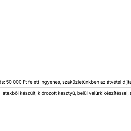
ás: 50 000 Ft felett ingyenes, szaküzletünkben az átvétel díjt
xből készült, klórozott kesztyű, belül velúrkikészítéssel, a t