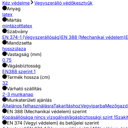
Kéz védelme
Vegyszerálló védőkesztyűk
Anyag
latex
Mártás
mintázott
latex
Szabvány
EN 374-1 (Vegyszerállóság)
EN 388 (Mechanikai védelem)
E
Mandzsetta
hosszú
laza
Vastagság (mm)
0,75
Vágásbiztosság
EN388 szerint 1
Termék hossza (cm)
32
Várható szállítás
2-3 munkanap
Munkaterületi ajánlás
Általános felhasználásra
Takarításhoz
Vegyiparba
Mezőgazd
EN 388 (Mechanikai védelem) szerint
Kopásállósága nincs vizsgálva
Vágásbiztossági szint 1
Szakít
EN 374 (Vegyi védelem) és betűjelei szerint