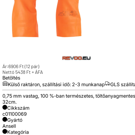
Ár:
6906
Ft
(12 pár)
Nettó
5438
Ft + ÁFA
Betöltés
Külső raktáron, szállítási idő:
2-3 munkanap
GLS szállít
0,75 mm vastag, 100 %-ban természetes, töltőanyagmentes late
32cm.
Cikkszám
c01100069
Gyártó
Ansell
Kategória