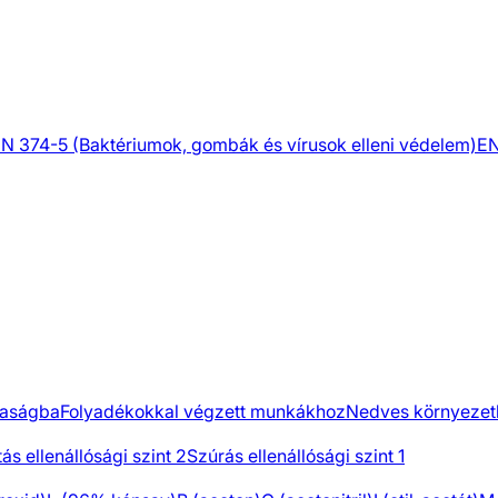
N 374-5 (Baktériumok, gombák és vírusok elleni védelem)
EN
aságba
Folyadékokkal végzett munkákhoz
Nedves környezet
ás ellenállósági szint 2
Szúrás ellenállósági szint 1