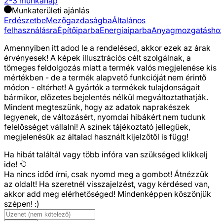
2-3 munkanap
Munkaterületi ajánlás
Erdészetbe
Mezőgazdaságba
Általános
felhasználásra
Építőiparba
Energiaiparba
Anyagmozgatásho
Amennyiben itt adod le a rendelésed, akkor ezek az árak
érvényesek! A képek illusztrációs célt szolgálnak, a
tömeges feldolgozás miatt a termék valós megjelenése kis
mértékben - de a termék alapvető funkcióját nem érintő
módon - eltérhet! A gyártók a termékek tulajdonságait
bármikor, előzetes bejelentés nélkül megváltoztathatják.
Mindent megteszünk, hogy az adatok naprakészek
legyenek, de változásért, nyomdai hibákért nem tudunk
felelősséget vállalni! A színek tájékoztató jellegűek,
megjelenésük az általad használt kijelzőtől is függ!
Ha hibát találtál vagy több infóra van szükséged
klikkelj
ide!
Ha nincs időd írni, csak nyomd meg a gombot! Átnézzük
az oldalt! Ha szeretnél visszajelzést, vagy kérdésed van,
akkor add meg elérhetőséged! Mindenképpen köszönjük
szépen! :)