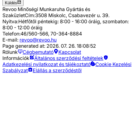
Küldés
Revoo Minőségi Munkaruha Gyártás és
Szaküzlet
Cím:
3508 Miskolc, Csabavezér u. 39.
Nyitva:
Hétfőtől péntekig: 8:00 - 16:00 óráig, szombaton:
8:00 - 12:00 óráig
Telefon:
46/560-566, 70-364-8884
E-mail:
revoo@revoo.hu
Page generated at:
2026. 07. 26. 18:08:52
Rólunk
Cégbemutató
Kapcsolat
Információk
Általános szerződési feltételek
Adatkezelési nyilatkozat és tájékoztató
Cookie Kezelési
Szabályzat
Elállás a szerződéstől