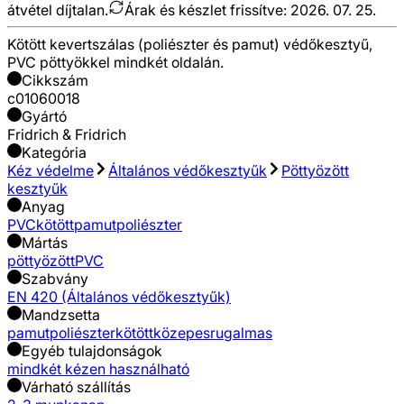
átvétel díjtalan.
Árak és készlet frissítve:
2026. 07. 25.
Kötött kevertszálas (poliészter és pamut) védőkesztyű,
PVC pöttyökkel mindkét oldalán.
Cikkszám
c01060018
Gyártó
Fridrich & Fridrich
Kategória
Kéz védelme
Általános védőkesztyűk
Pöttyözött
kesztyűk
Anyag
PVC
kötött
pamut
poliészter
Mártás
pöttyözött
PVC
Szabvány
EN 420 (Általános védőkesztyűk)
Mandzsetta
pamut
poliészter
kötött
közepes
rugalmas
Egyéb tulajdonságok
mindkét kézen használható
Várható szállítás