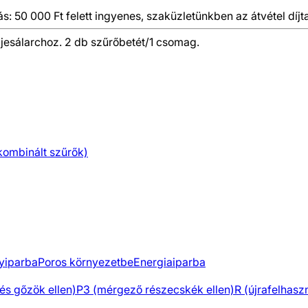
ás: 50 000 Ft felett ingyenes, szaküzletünkben az átvétel díjt
jesálarchoz. 2 db szűrőbetét/1 csomag.
kombinált szűrők)
yiparba
Poros környezetbe
Energiaiparba
 és gőzök ellen)
P3 (mérgező részecskék ellen)
R (újrafelhasz