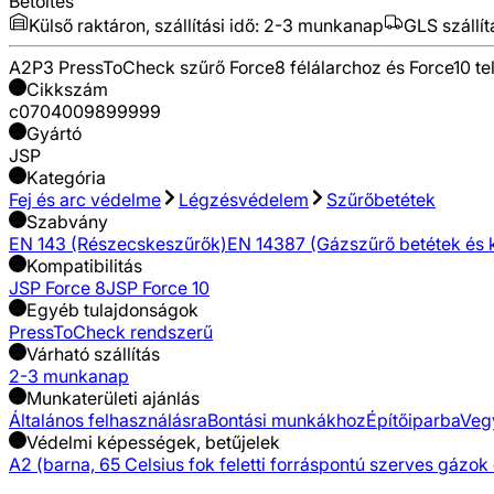
Betöltés
Külső raktáron, szállítási idő:
2-3 munkanap
GLS szállít
A2P3 PressToCheck szűrő Force8 félálarchoz és Force10 tel
Cikkszám
c0704009899999
Gyártó
JSP
Kategória
Fej és arc védelme
Légzésvédelem
Szűrőbetétek
Szabvány
EN 143 (Részecskeszűrők)
EN 14387 (Gázszűrő betétek és 
Kompatibilitás
JSP Force 8
JSP Force 10
Egyéb tulajdonságok
PressToCheck rendszerű
Várható szállítás
2-3 munkanap
Munkaterületi ajánlás
Általános felhasználásra
Bontási munkákhoz
Építőiparba
Veg
Védelmi képességek, betűjelek
A2 (barna, 65 Celsius fok feletti forráspontú szerves gázok