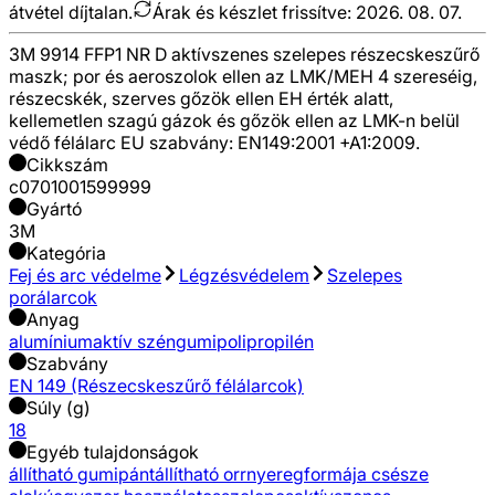
átvétel díjtalan.
Árak és készlet frissítve:
2026. 08. 07.
3M 9914 FFP1 NR D aktívszenes szelepes részecskeszűrő
maszk; por és aeroszolok ellen az LMK/MEH 4 szereséig,
részecskék, szerves gőzök ellen EH érték alatt,
kellemetlen szagú gázok és gőzök ellen az LMK-n belül
védő félálarc EU szabvány: EN149:2001 +A1:2009.
Cikkszám
c0701001599999
Gyártó
3M
Kategória
Fej és arc védelme
Légzésvédelem
Szelepes
porálarcok
Anyag
alumínium
aktív szén
gumi
polipropilén
Szabvány
EN 149 (Részecskeszűrő félálarcok)
Súly (g)
18
Egyéb tulajdonságok
állítható gumipánt
állítható orrnyereg
formája csésze