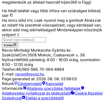
megjelenésük az általad használt kijelzőtől is függ!
Ha hibát találtál vagy több infóra van szükséged
klikkelj
ide!
Ha nincs időd írni, csak nyomd meg a gombot! Átnézzük
az oldalt! Ha szeretnél visszajelzést, vagy kérdésed van,
akkor add meg elérhetőséged! Mindenképpen köszönjük
szépen! :)
Küldés
Revoo Minőségi Munkaruha Gyártás és
Szaküzlet
Cím:
3508 Miskolc, Csabavezér u. 39.
Nyitva:
Hétfőtől péntekig: 8:00 - 16:00 óráig, szombaton:
8:00 - 12:00 óráig
Telefon:
46/560-566, 70-364-8884
E-mail:
revoo@revoo.hu
Page generated at:
2026. 08. 08. 03:58:03
Rólunk
Cégbemutató
Kapcsolat
Információk
Általános szerződési feltételek
Adatkezelési nyilatkozat és tájékoztató
Cookie Kezelési
Szabályzat
Elállás a szerződéstől