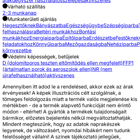
alakú
egyszer használatos
szelepes
aktívszenes
Várható szállítás
2-3 munkanap
Munkaterületi ajánlás
Hegesztőknek
Bányászatba
Egészségügybe
Szépségiparba
felhasználásra
Beltéri munkákhoz
Bontási
munkákhoz
Energiaiparba
Építőiparba
Erdészetbe
Festőknek
feladatokhoz
Könnyűiparba
Mezőgazdaságba
Nehéziparba
P
környezetbe
Védelmi képességek, betűjelek
D (dolomitporos teszten eltőmítődés ellen megfelelt)
FFP1
(ártalmatlan porok és aeroszolok ellen)
NR (nem
újrafelhasználható)
aktívszenes
Amennyiben itt adod le a rendelésed, akkor ezek az árak
érvényesek! A képek illusztrációs célt szolgálnak, a
tömeges feldolgozás miatt a termék valós megjelenése kis
mértékben - de a termék alapvető funkcióját nem érintő
módon - eltérhet! A gyártók a termékek tulajdonságait
bármikor, előzetes bejelentés nélkül megváltoztathatják.
Mindent megteszünk, hogy az adatok naprakészek
legyenek, de változásért, nyomdai hibákért nem tudunk
felelősséget vállalni! A színek tájékoztató jellegűek,