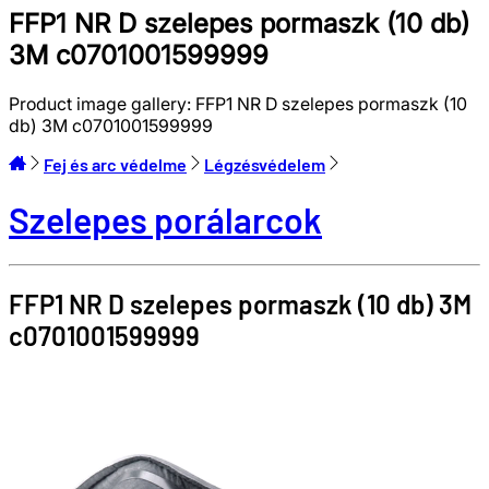
FFP1 NR D szelepes pormaszk (10 db)
3M c0701001599999
Product image gallery:
FFP1 NR D szelepes pormaszk (10
db) 3M c0701001599999
Fej és arc védelme
Légzésvédelem
Szelepes porálarcok
FFP1 NR D szelepes pormaszk (10 db)
3M
c0701001599999