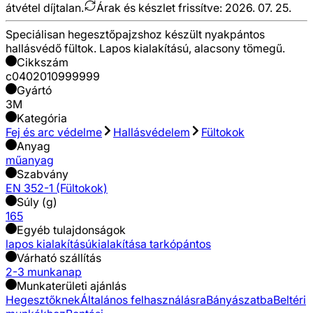
átvétel díjtalan.
Árak és készlet frissítve:
2026. 07. 25.
Speciálisan hegesztőpajzshoz készült nyakpántos
hallásvédő fültok. Lapos kialakítású, alacsony tömegű.
Cikkszám
c0402010999999
Gyártó
3M
Kategória
Fej és arc védelme
Hallásvédelem
Fültokok
Anyag
műanyag
Szabvány
EN 352-1 (Fültokok)
Súly (g)
165
Egyéb tulajdonságok
lapos kialakítású
kialakítása tarkópántos
Várható szállítás
2-3 munkanap
Munkaterületi ajánlás
Hegesztőknek
Általános felhasználásra
Bányászatba
Beltéri