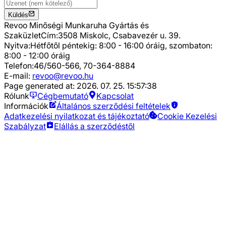
Küldés
Revoo Minőségi Munkaruha Gyártás és
Szaküzlet
Cím:
3508 Miskolc, Csabavezér u. 39.
Nyitva:
Hétfőtől péntekig: 8:00 - 16:00 óráig, szombaton:
8:00 - 12:00 óráig
Telefon:
46/560-566, 70-364-8884
E-mail:
revoo@revoo.hu
Page generated at:
2026. 07. 25. 15:57:38
Rólunk
Cégbemutató
Kapcsolat
Információk
Általános szerződési feltételek
Adatkezelési nyilatkozat és tájékoztató
Cookie Kezelési
Szabályzat
Elállás a szerződéstől