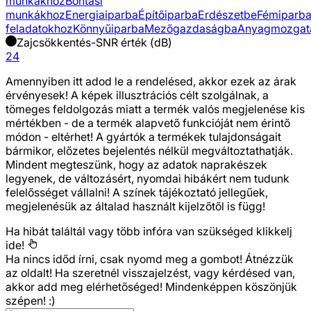
munkákhoz
Bontási
munkákhoz
Energiaiparba
Építőiparba
Erdészetbe
Fémiparb
feladatokhoz
Könnyűiparba
Mezőgazdaságba
Anyagmozgat
Zajcsökkentés-SNR érték (dB)
24
Amennyiben itt adod le a rendelésed, akkor ezek az árak
érvényesek! A képek illusztrációs célt szolgálnak, a
tömeges feldolgozás miatt a termék valós megjelenése kis
mértékben - de a termék alapvető funkcióját nem érintő
módon - eltérhet! A gyártók a termékek tulajdonságait
bármikor, előzetes bejelentés nélkül megváltoztathatják.
Mindent megteszünk, hogy az adatok naprakészek
legyenek, de változásért, nyomdai hibákért nem tudunk
felelősséget vállalni! A színek tájékoztató jellegűek,
megjelenésük az általad használt kijelzőtől is függ!
Ha hibát találtál vagy több infóra van szükséged
klikkelj
ide!
Ha nincs időd írni, csak nyomd meg a gombot! Átnézzük
az oldalt! Ha szeretnél visszajelzést, vagy kérdésed van,
akkor add meg elérhetőséged! Mindenképpen köszönjük
szépen! :)