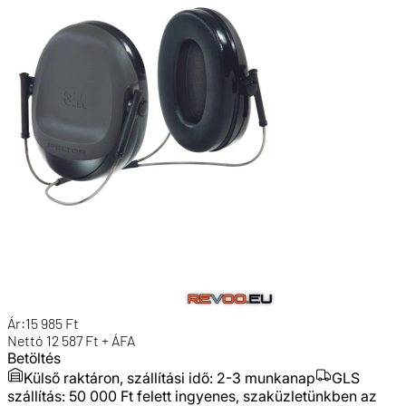
Ár:
15 985
Ft
Nettó
12 587
Ft + ÁFA
Betöltés
Külső raktáron, szállítási idő:
2-3 munkanap
GLS
szállítás: 50 000 Ft felett ingyenes, szaküzletünkben az